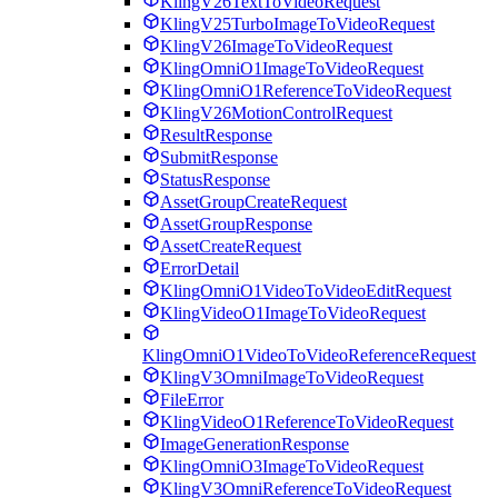
KlingV26TextToVideoRequest
KlingV25TurboImageToVideoRequest
KlingV26ImageToVideoRequest
KlingOmniO1ImageToVideoRequest
KlingOmniO1ReferenceToVideoRequest
KlingV26MotionControlRequest
ResultResponse
SubmitResponse
StatusResponse
AssetGroupCreateRequest
AssetGroupResponse
AssetCreateRequest
ErrorDetail
KlingOmniO1VideoToVideoEditRequest
KlingVideoO1ImageToVideoRequest
KlingOmniO1VideoToVideoReferenceRequest
KlingV3OmniImageToVideoRequest
FileError
KlingVideoO1ReferenceToVideoRequest
ImageGenerationResponse
KlingOmniO3ImageToVideoRequest
KlingV3OmniReferenceToVideoRequest