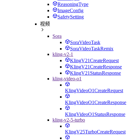
ReasoningType
ImageConfig
SafetySetting
视频
Sora
SoraVideoTask
SoraVideoTaskRemix
kling-v2-1
KlingV21CreateRequest
KlingV21CreateResponse
KlingV21StatusResponse
kling-video-o1
KlingVideoO1CreateRequest
KlingVideoO1CreateResponse
KlingVideoO1StatusResponse
kling-v2-5-turbo
KlingV25TurboCreateRequest