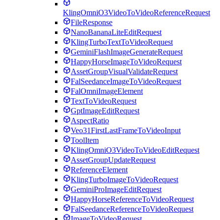
KlingOmniO3VideoToVideoReferenceRequest
FileResponse
NanoBananaLiteEditRequest
KlingTurboTextToVideoRequest
GeminiFlashImageGenerateRequest
HappyHorseImageToVideoRequest
AssetGroupVisualValidateRequest
FalSeedanceImageToVideoRequest
FalOmniImageElement
TextToVideoRequest
GptImageEditRequest
AspectRatio
Veo31FirstLastFrameToVideoInput
ToolItem
KlingOmniO3VideoToVideoEditRequest
AssetGroupUpdateRequest
ReferenceElement
KlingTurboImageToVideoRequest
GeminiProImageEditRequest
HappyHorseReferenceToVideoRequest
FalSeedanceReferenceToVideoRequest
ImageToVideoRequest