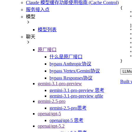
Claude 模型缓存功能使用指南 (Cache Control)
{
服务接入点
"
模型
"
]
模型列表
"
"
聊天
"
"
"
原厂接口
"
什么是原厂接口
"
}
bypass Anthropic协议
bypass Vertex/Gemini协议
LLMs.
bypass Responses协议
Built 
gemini-3.1-pro-preview
gemini-3.1-pro-preview 思考
gemini-3.1-pro-preview qfile
gemini-2.5-pro
gemini-2.5-pro思考
openai/gpt-5
openai/gpt-5 思考
openai/gpt-5.2