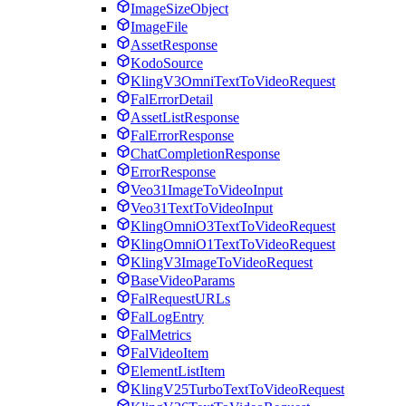
ImageSizeObject
ImageFile
AssetResponse
KodoSource
KlingV3OmniTextToVideoRequest
FalErrorDetail
AssetListResponse
FalErrorResponse
ChatCompletionResponse
ErrorResponse
Veo31ImageToVideoInput
Veo31TextToVideoInput
KlingOmniO3TextToVideoRequest
KlingOmniO1TextToVideoRequest
KlingV3ImageToVideoRequest
BaseVideoParams
FalRequestURLs
FalLogEntry
FalMetrics
FalVideoItem
ElementListItem
KlingV25TurboTextToVideoRequest