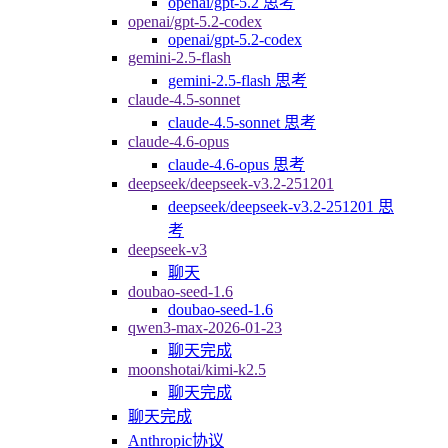
openai/gpt-5.2 思考
openai/gpt-5.2-codex
openai/gpt-5.2-codex
gemini-2.5-flash
gemini-2.5-flash 思考
claude-4.5-sonnet
claude-4.5-sonnet 思考
claude-4.6-opus
claude-4.6-opus 思考
deepseek/deepseek-v3.2-251201
deepseek/deepseek-v3.2-251201 思
考
deepseek-v3
聊天
doubao-seed-1.6
doubao-seed-1.6
qwen3-max-2026-01-23
聊天完成
moonshotai/kimi-k2.5
聊天完成
聊天完成
Anthropic协议