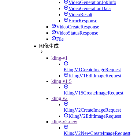
VideoGenerationJobInfo
VideoGenerationData
VideoResult
ErrorResponse
VideoCreateResponse
VideoStatusResponse
File
图像生成
kling-v1
KlingV1CreateImageRequest
KlingV1EditImageRequest
kling-v1-5
KlingV15CreateImageRequest
kling-v2
KlingV2CreateImageRequest
KlingV2EditImageRequest
kling-v2-new
KlingV2NewCreateImageRequest