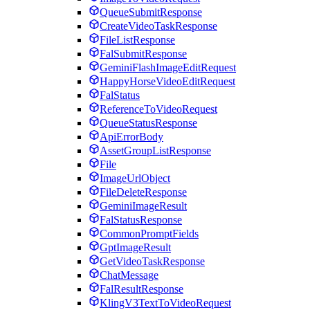
QueueSubmitResponse
CreateVideoTaskResponse
FileListResponse
FalSubmitResponse
GeminiFlashImageEditRequest
HappyHorseVideoEditRequest
FalStatus
ReferenceToVideoRequest
QueueStatusResponse
ApiErrorBody
AssetGroupListResponse
File
ImageUrlObject
FileDeleteResponse
GeminiImageResult
FalStatusResponse
CommonPromptFields
GptImageResult
GetVideoTaskResponse
ChatMessage
FalResultResponse
KlingV3TextToVideoRequest