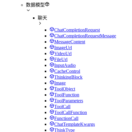
数据模型
聊天
ChatCompletionRequest
ChatCompletionRequestMessage
MessageContent
ImageUrl
VideoUrl
FileUrl
InputAudio
CacheControl
ThinkingBlock
Image
ToolObject
ToolFunction
ToolParameters
ToolCall
ToolCallFunction
FunctionCall
ChatTemplateKwargs
ThinkType