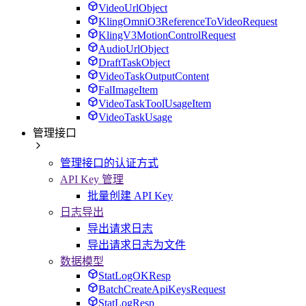
VideoUrlObject
KlingOmniO3ReferenceToVideoRequest
KlingV3MotionControlRequest
AudioUrlObject
DraftTaskObject
VideoTaskOutputContent
FalImageItem
VideoTaskToolUsageItem
VideoTaskUsage
管理接口
管理接口的认证方式
API Key 管理
批量创建 API Key
日志导出
导出请求日志
导出请求日志为文件
数据模型
StatLogOKResp
BatchCreateApiKeysRequest
StatLogResp