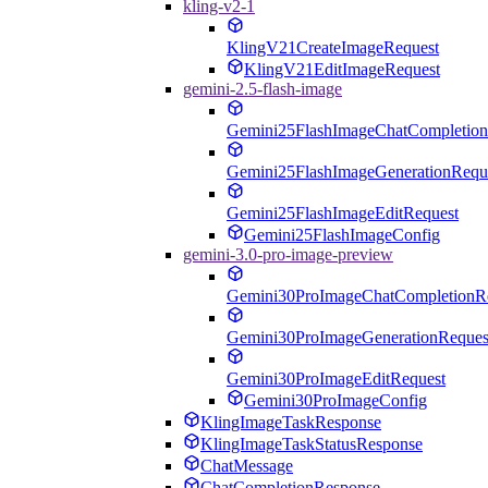
kling-v2-1
KlingV21CreateImageRequest
KlingV21EditImageRequest
gemini-2.5-flash-image
Gemini25FlashImageChatCompletion
Gemini25FlashImageGenerationRequ
Gemini25FlashImageEditRequest
Gemini25FlashImageConfig
gemini-3.0-pro-image-preview
Gemini30ProImageChatCompletionR
Gemini30ProImageGenerationReques
Gemini30ProImageEditRequest
Gemini30ProImageConfig
KlingImageTaskResponse
KlingImageTaskStatusResponse
ChatMessage
ChatCompletionResponse