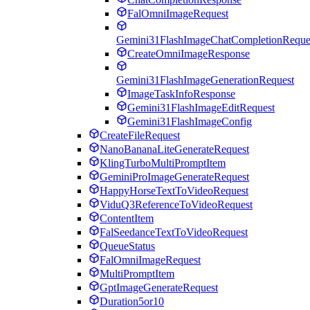
FalOmniImageRequest
Gemini31FlashImageChatCompletionReque
CreateOmniImageResponse
Gemini31FlashImageGenerationRequest
ImageTaskInfoResponse
Gemini31FlashImageEditRequest
Gemini31FlashImageConfig
CreateFileRequest
NanoBananaLiteGenerateRequest
KlingTurboMultiPromptItem
GeminiProImageGenerateRequest
HappyHorseTextToVideoRequest
ViduQ3ReferenceToVideoRequest
ContentItem
FalSeedanceTextToVideoRequest
QueueStatus
FalOmniImageRequest
MultiPromptItem
GptImageGenerateRequest
Duration5or10