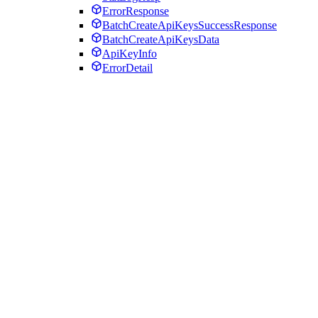
ErrorResponse
BatchCreateApiKeysSuccessResponse
BatchCreateApiKeysData
ApiKeyInfo
ErrorDetail