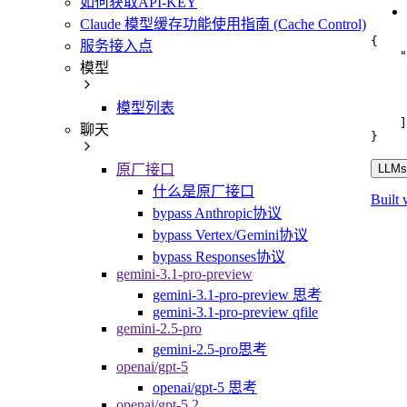
如何获取API-KEY
Claude 模型缓存功能使用指南 (Cache Control)
{
服务接入点
"
模型
模型列表
]
聊天
}
原厂接口
LLMs.
什么是原厂接口
Built 
bypass Anthropic协议
bypass Vertex/Gemini协议
bypass Responses协议
gemini-3.1-pro-preview
gemini-3.1-pro-preview 思考
gemini-3.1-pro-preview qfile
gemini-2.5-pro
gemini-2.5-pro思考
openai/gpt-5
openai/gpt-5 思考
openai/gpt-5.2