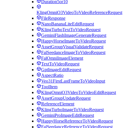
Duration5or10
KlingOmniO3VideoToVideoReferenceRequest
FileResponse
NanoBananaLiteEditRequest
KlingTurboTextToVideoRequest
GeminiFlashImageGenerateRequest
HappyHorseImageToVideoRequest
AssetGroupVisualValidateRequest
FalSeedanceImageToVideoRequest
FalOmniImageElement
TextToVideoRequest
GptImageEditRequest
AspectRatio
Veo31FirstLastFrameToVideoInput
ToolItem
KlingOmniO3VideoToVideoEditRequest
AssetGroupUpdateRequest
ReferenceElement
KlingTurboImageToVideoRequest
GeminiProImageEditRequest
HappyHorseReferenceToVideoRequest
FalSeedanceReferenceToVideoRequest