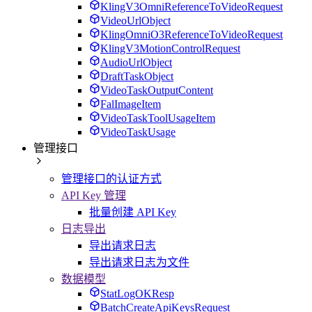
KlingV3OmniReferenceToVideoRequest
VideoUrlObject
KlingOmniO3ReferenceToVideoRequest
KlingV3MotionControlRequest
AudioUrlObject
DraftTaskObject
VideoTaskOutputContent
FalImageItem
VideoTaskToolUsageItem
VideoTaskUsage
管理接口
管理接口的认证方式
API Key 管理
批量创建 API Key
日志导出
导出请求日志
导出请求日志为文件
数据模型
StatLogOKResp
BatchCreateApiKeysRequest