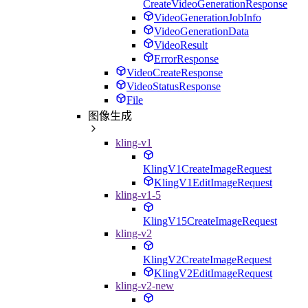
CreateVideoGenerationResponse
VideoGenerationJobInfo
VideoGenerationData
VideoResult
ErrorResponse
VideoCreateResponse
VideoStatusResponse
File
图像生成
kling-v1
KlingV1CreateImageRequest
KlingV1EditImageRequest
kling-v1-5
KlingV15CreateImageRequest
kling-v2
KlingV2CreateImageRequest
KlingV2EditImageRequest
kling-v2-new