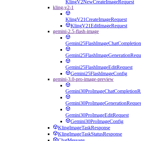
KlingV2NewCreateImageRequest
kling-v2-1
KlingV21CreateImageRequest
KlingV21EditImageRequest
gemini-2.5-flash-image
Gemini25FlashImageChatCompletion
Gemini25FlashImageGenerationRequ
Gemini25FlashImageEditRequest
Gemini25FlashImageConfig
gemini-3.0-pro-image-preview
Gemini30ProImageChatCompletionR
Gemini30ProImageGenerationReques
Gemini30ProImageEditRequest
Gemini30ProImageConfig
KlingImageTaskResponse
KlingImageTaskStatusResponse
ChatMessage