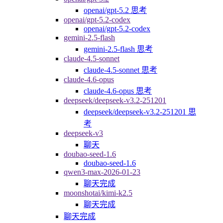
openai/gpt-5.2 思考
openai/gpt-5.2-codex
openai/gpt-5.2-codex
gemini-2.5-flash
gemini-2.5-flash 思考
claude-4.5-sonnet
claude-4.5-sonnet 思考
claude-4.6-opus
claude-4.6-opus 思考
deepseek/deepseek-v3.2-251201
deepseek/deepseek-v3.2-251201 思
考
deepseek-v3
聊天
doubao-seed-1.6
doubao-seed-1.6
qwen3-max-2026-01-23
聊天完成
moonshotai/kimi-k2.5
聊天完成
聊天完成