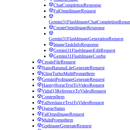
ChatCompletionResponse
FalOmniImageRequest
Gemini31FlashImageChatCompletionReque
CreateOmniImageResponse
Gemini31FlashImageGenerationRequest
ImageTaskInfoResponse
Gemini31FlashImageEditRequest
Gemini31FlashImageConfig
CreateFileRequest
NanoBananaLiteGenerateRequest
KlingTurboMultiPromptItem
GeminiProImageGenerateRequest
HappyHorseTextToVideoRequest
ViduQ3ReferenceToVideoRequest
ContentItem
FalSeedanceTextToVideoRequest
QueueStatus
FalOmniImageRequest
MultiPromptItem
GptImageGenerateRequest