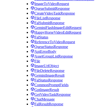
ImageToVideoRequest
QueueSubmitResponse
CreateVideoTaskResponse
FileListResponse
FalSubmitResponse
GeminiFlashImageEditRequest
HappyHorseVideoEditRequest
FalStatus
ReferenceToVideoRequest
QueueStatusResponse
ApiErrorBody
AssetGroupListResponse
File
ImageUrlObject
FileDeleteResponse
GeminiImageResult
FalStatusResponse
CommonPromptFields
GptImageResult
GetVideoTaskResponse
ChatMessage
FalResultResponse