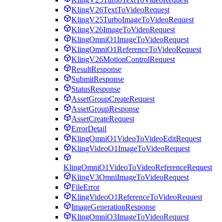
KlingV26TextToVideoRequest
KlingV25TurboImageToVideoRequest
KlingV26ImageToVideoRequest
KlingOmniO1ImageToVideoRequest
KlingOmniO1ReferenceToVideoRequest
KlingV26MotionControlRequest
ResultResponse
SubmitResponse
StatusResponse
AssetGroupCreateRequest
AssetGroupResponse
AssetCreateRequest
ErrorDetail
KlingOmniO1VideoToVideoEditRequest
KlingVideoO1ImageToVideoRequest
KlingOmniO1VideoToVideoReferenceRequest
KlingV3OmniImageToVideoRequest
FileError
KlingVideoO1ReferenceToVideoRequest
ImageGenerationResponse
KlingOmniO3ImageToVideoRequest