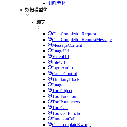
删除素材
数据模型
聊天
ChatCompletionRequest
ChatCompletionRequestMessage
MessageContent
ImageUrl
VideoUrl
FileUrl
InputAudio
CacheControl
ThinkingBlock
Image
ToolObject
ToolFunction
ToolParameters
ToolCall
ToolCallFunction
FunctionCall
ChatTemplateKwargs