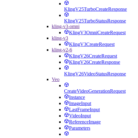
KlingV25TurboCreateResponse
KlingV25TurboStatusResponse
kling-v3-omni
KlingV3OmniCreateRequest
kling-v3
KlingV3CreateRequest
kling-v2-6
KlingV26CreateRequest
KlingV26CreateResponse
KlingV26VideoStatusResponse
Veo
CreateVideoGenerationRequest
Instance
ImageInput
LastFrameInput
VideoInput
ReferenceImage
Parameters