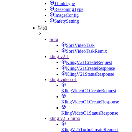
ThinkType
ReasoningType
ImageConfig
SafetySetting
视频
Sora
SoraVideoTask
SoraVideoTaskRemix
kling-v2-1
KlingV21CreateRequest
KlingV21CreateResponse
KlingV21StatusResponse
kling-video-o1
KlingVideoO1CreateRequest
KlingVideoO1CreateResponse
KlingVideoO1StatusResponse
kling-v2-5-turbo
KlingV25TurboCreateRequest