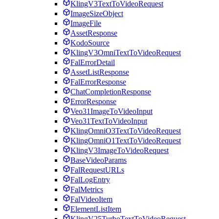
KlingV3TextToVideoRequest
ImageSizeObject
ImageFile
AssetResponse
KodoSource
KlingV3OmniTextToVideoRequest
FalErrorDetail
AssetListResponse
FalErrorResponse
ChatCompletionResponse
ErrorResponse
Veo31ImageToVideoInput
Veo31TextToVideoInput
KlingOmniO3TextToVideoRequest
KlingOmniO1TextToVideoRequest
KlingV3ImageToVideoRequest
BaseVideoParams
FalRequestURLs
FalLogEntry
FalMetrics
FalVideoItem
ElementListItem
KlingV25TurboTextToVideoRequest