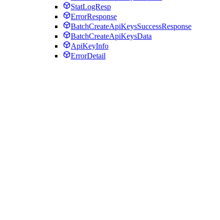
StatLogResp
ErrorResponse
BatchCreateApiKeysSuccessResponse
BatchCreateApiKeysData
ApiKeyInfo
ErrorDetail