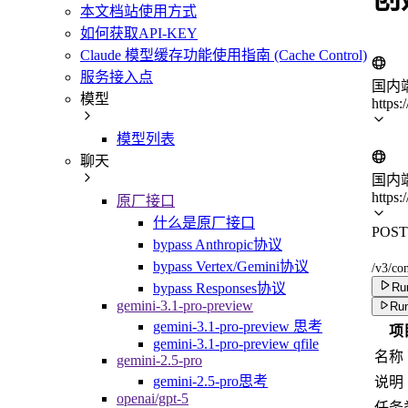
本文档站使用方式
如何获取API-KEY
Claude 模型缓存功能使用指南 (Cache Control)
服务接入点
国内
模型
https:
模型列表
聊天
国内
https:
原厂接口
什么是原厂接口
POST
bypass Anthropic协议
bypass Vertex/Gemini协议
/v3/con
Run
bypass Responses协议
gemini-3.1-pro-preview
Run
gemini-3.1-pro-preview 思考
项
gemini-3.1-pro-preview qfile
名称
gemini-2.5-pro
gemini-2.5-pro思考
说明
openai/gpt-5
任务