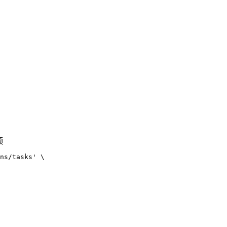
频
ns/tasks'