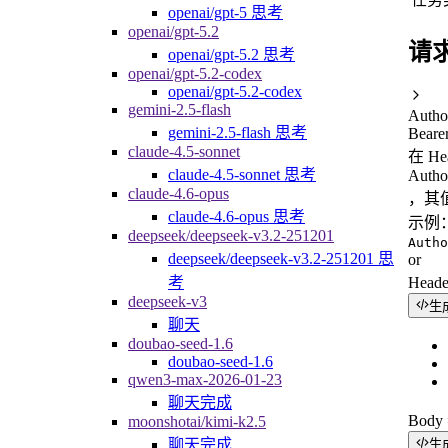
openai/gpt-5 思考
openai/gpt-5.2
请
openai/gpt-5.2 思考
openai/gpt-5.2-codex
openai/gpt-5.2-codex
gemini-2.5-flash
Autho
gemini-2.5-flash 思考
Beare
claude-4.5-sonnet
在 H
claude-4.5-sonnet 思考
Autho
claude-4.6-opus
，其值
claude-4.6-opus 思考
示例
deepseek/deepseek-v3.2-251201
Autho
deepseek/deepseek-v3.2-251201 思
or
考
Head
deepseek-v3
生
聊天
doubao-seed-1.6
doubao-seed-1.6
qwen3-max-2026-01-23
聊天完成
Bod
moonshotai/kimi-k2.5
聊天完成
生