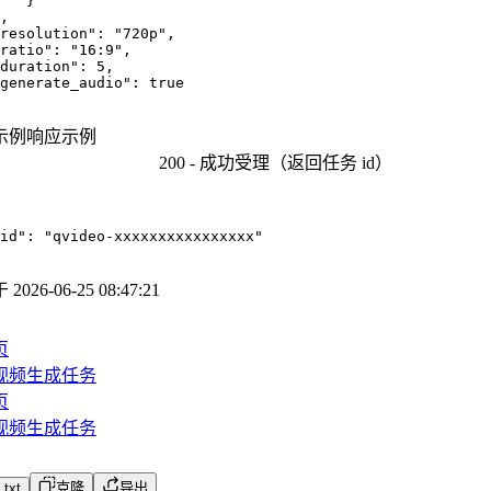
   }

,

resolution": "720p",

ratio": "16:9",

duration": 5,

generate_audio": true

示例
响应示例
200 -
成功受理（返回任务 id）
id"
:
"qvideo-xxxxxxxxxxxxxxxx"
于
2026-06-25 08:47:21
页
视频生成任务
页
视频生成任务
txt
克隆
导出