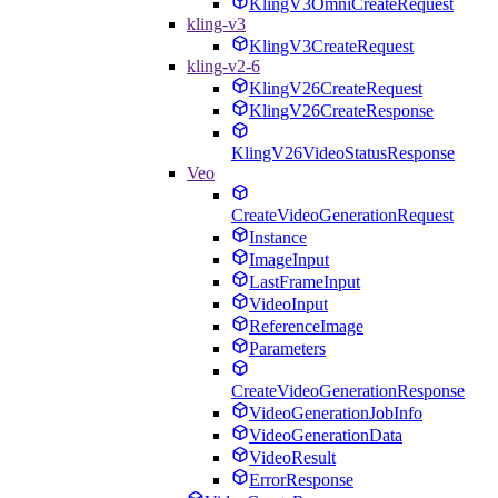
KlingV3OmniCreateRequest
kling-v3
KlingV3CreateRequest
kling-v2-6
KlingV26CreateRequest
KlingV26CreateResponse
KlingV26VideoStatusResponse
Veo
CreateVideoGenerationRequest
Instance
ImageInput
LastFrameInput
VideoInput
ReferenceImage
Parameters
CreateVideoGenerationResponse
VideoGenerationJobInfo
VideoGenerationData
VideoResult
ErrorResponse