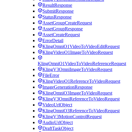
ResultResponse
SubmitResponse
StatusResponse
AssetGroupCreateRequest
AssetGroupResponse
AssetCreateRequest
ErrorDetail
KlingOmniO1VideoToVideoEditRequest
KlingVideoO1ImageToVideoRequest
KlingOmniO1VideoToVideoReferenceRequest
KlingV3OmniImageToVideoRequest
FileError
KlingVideoO1ReferenceToVideoRequest
ImageGenerationResponse
KlingOmniO3ImageToVideoRequest
KlingV3OmniReferenceToVideoRequest
VideoUrlObject
KlingOmniO3ReferenceToVideoRequest
KlingV3MotionControlRequest
AudioUrlObject
DraftTaskObject